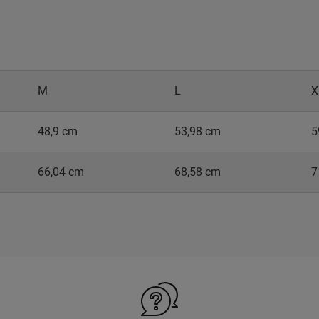
M
L
X
48,9 cm
53,98 cm
5
66,04 cm
68,58 cm
7