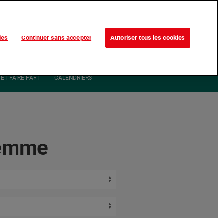
Trouvez votre magasin
Nos promotions
ies
Continuer sans accepter
Autoriser tous les cookies
0
ommande
MON COMPTE
0,00 €*
ET FAIRE PART
CALENDRIERS
Femme