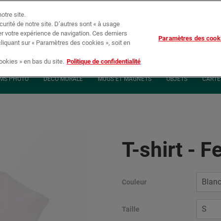
otre site.
écurité de notre site. D’autres sont « à usage
er votre expérience de navigation. Ces derniers
Paramètres des cook
Suivi de c
cliquant sur « Paramètres des cookies », soit en
okies » en bas du site.
Politique de confidentialité
MS PHOTO
DÉCO MURALE
MUGS ET MAGNETS
OBJETS
CARTE 
T-shirt - 
Couleur
Taille