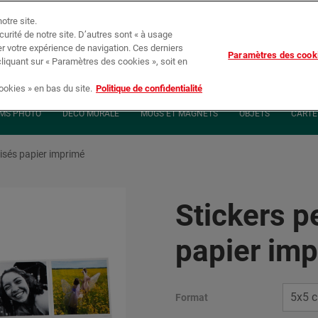
otre site.
écurité de notre site. D’autres sont « à usage
er votre expérience de navigation. Ces derniers
Paramètres des cook
Suivi de c
cliquant sur « Paramètres des cookies », soit en
okies » en bas du site.
Politique de confidentialité
MS PHOTO
DÉCO MURALE
MUGS ET MAGNETS
OBJETS
CARTE 
isés papier imprimé
Stickers p
papier im
Format