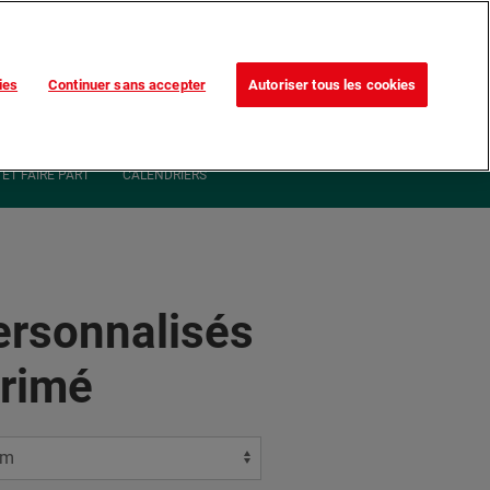
Trouvez votre magasin
Nos promotions
ies
Continuer sans accepter
Autoriser tous les cookies
0
ommande
MON COMPTE
0,00 €*
ET FAIRE PART
CALENDRIERS
ersonnalisés
primé