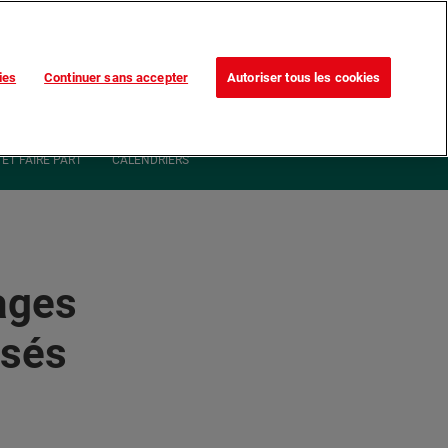
Trouvez votre magasin
Nos promotions
ies
Continuer sans accepter
Autoriser tous les cookies
0
ommande
MON COMPTE
0,00 €*
ET FAIRE PART
CALENDRIERS
ages
isés