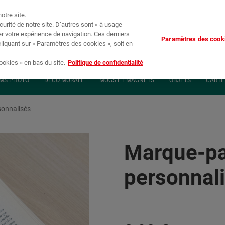
otre site.
écurité de notre site. D’autres sont « à usage
er votre expérience de navigation. Ces derniers
Paramètres des cook
Suivi de c
cliquant sur « Paramètres des cookies », soit en
okies » en bas du site.
Politique de confidentialité
MS PHOTO
DÉCO MURALE
MUGS ET MAGNETS
OBJETS
CARTE 
onnalisés
Marque-p
personnal