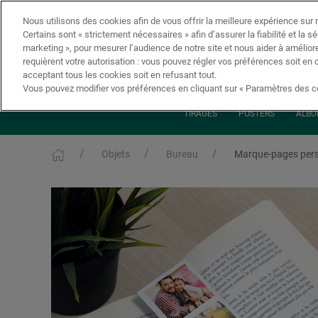
Nous utilisons des cookies afin de vous offrir la meilleure expérience sur n
Certains sont « strictement nécessaires » afin d’assurer la fiabilité et la s
marketing », pour mesurer l’audience de notre site et nous aider à amélior
requièrent votre autorisation : vous pouvez régler vos préférences soit en 
acceptant tous les cookies soit en refusant tout.
Vous pouvez modifier vos préférences en cliquant sur « Paramètres des co
TIRAGES
POSTERS
ALBU
Objets
Bureau
Marque-pages pers